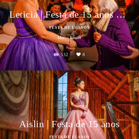
Leticia | Festa de 15 anos em Morro Reuter
FESTA DE 15 ANOS
Morro Reuter
532
8
Aislin | Festa de 15 anos
FESTA DE 15 ANOS