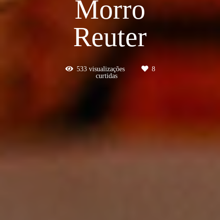
Morro
Reuter
533
visualizações
8
curtidas