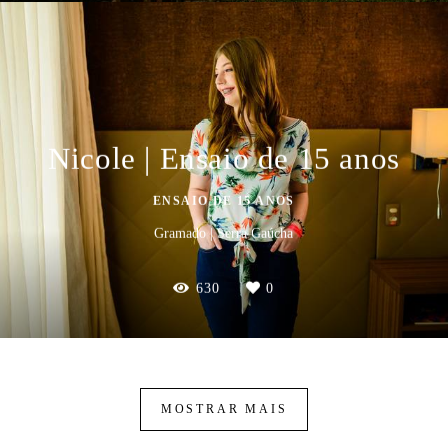
Nicole | Ensaio de 15 anos
ENSAIO DE 15 ANOS
Gramado | Serra Gaúcha
630
0
MOSTRAR MAIS