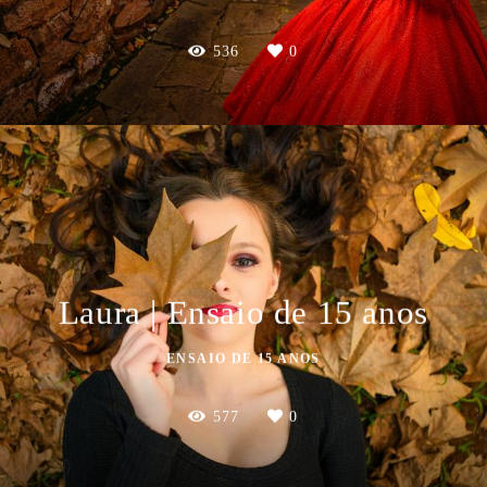
536
0
Laura | Ensaio de 15 anos
ENSAIO DE 15 ANOS
577
0