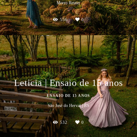
Morro Reuter
556
0
Leticia | Ensaio de 15 anos
ENSAIO DE 15 ANOS
São José do Herval | RS
532
0