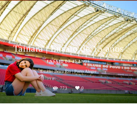
Tainara | Ensaio de 15 anos
ENSAIO DE 15 ANOS
Estádio Beira Rio | Porto Alegre
773
0