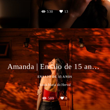
530
13
Amanda | Ensaio de 15 anos em Santa Maria do Herval
ENSAIO DE 15 ANOS
Santa Maria do Herval
589
0