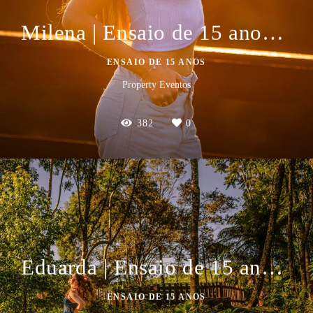
Milena | Ensaio de 15 anos em Nova Petrópolis
ENSAIO DE 15 ANOS
Property Eventos
382
0
Eduarda | Ensaio de 15 anos em Morro Reuter
ENSAIO DE 15 ANOS