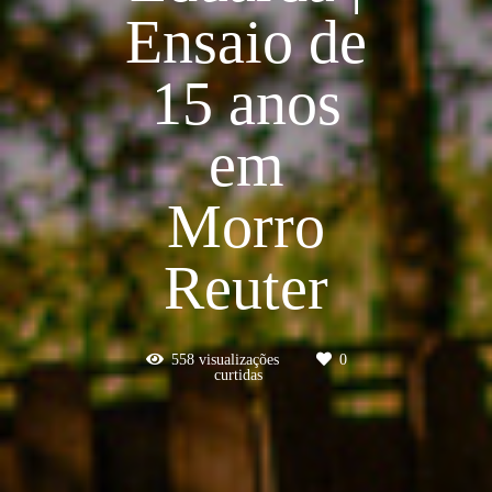
Ensaio de
15 anos
em
Morro
Reuter
558
visualizações
0
curtidas