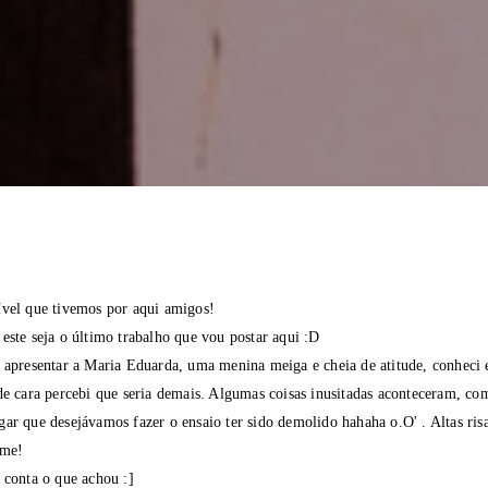
ível que tivemos por aqui amigos!
este seja o último trabalho que vou postar aqui :D
 apresentar a Maria Eduarda, uma menina meiga e cheia de atitude, conheci 
de cara percebi que seria demais. Algumas coisas inusitadas aconteceram, co
ar que desejávamos fazer o ensaio ter sido demolido hahaha o.O' . Altas ris
ume!
 conta o que achou :]