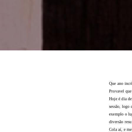
Que ano incr
Provavel que 
Hoje é dia de
sessão, logo 
exemplo o lug
diversão res
Cola aí, e me