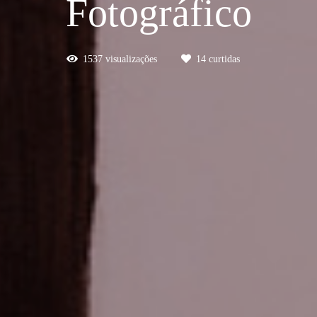
Fotográfico
1537
visualizações
14
curtidas