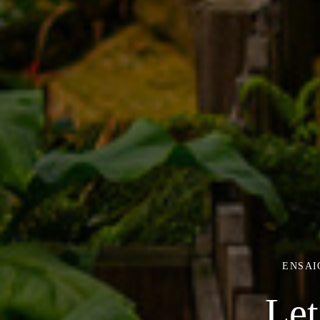
ENSAI
Let