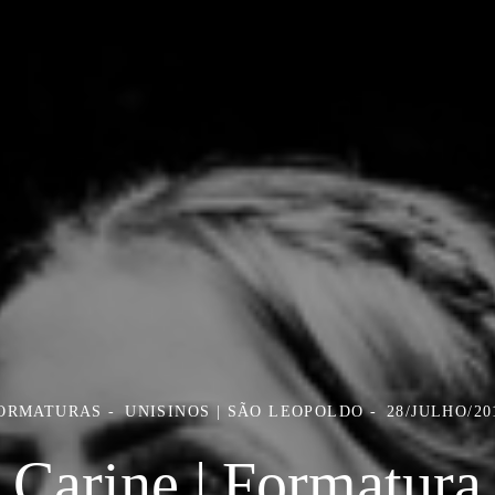
ORMATURAS
UNISINOS | SÃO LEOPOLDO
28/JULHO/20
Carine | Formatura