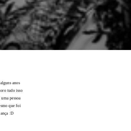
 alguns anos
horo tudo isso
s uma pessoa
esmo que foi
fiança :D