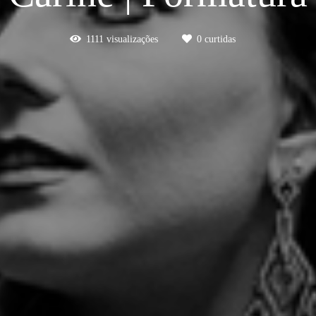
1111
visualizações
0
curtidas