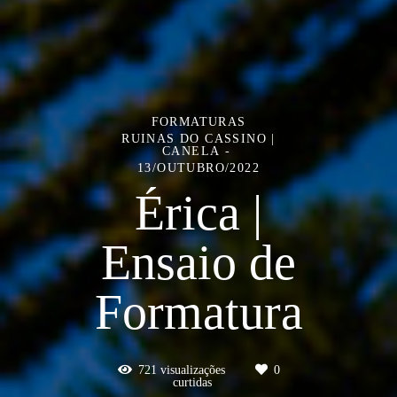
FORMATURAS
RUINAS DO CASSINO |
CANELA
13/OUTUBRO/2022
Érica |
Ensaio de
Formatura
721
visualizações
0
curtidas