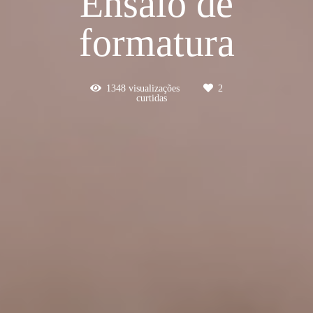
Ensaio de
formatura
1348
visualizações
2
curtidas