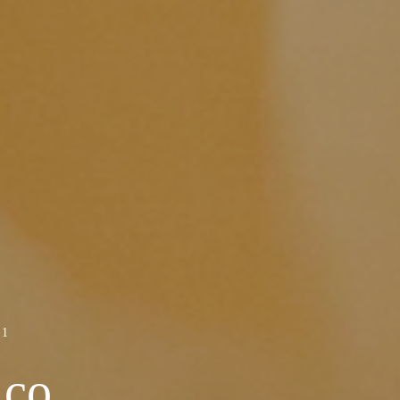
21
ico