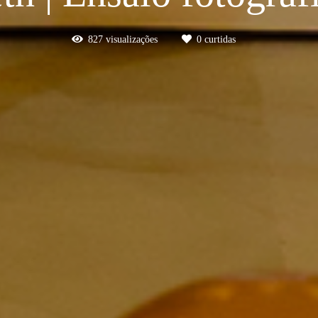
827
visualizações
0
curtidas