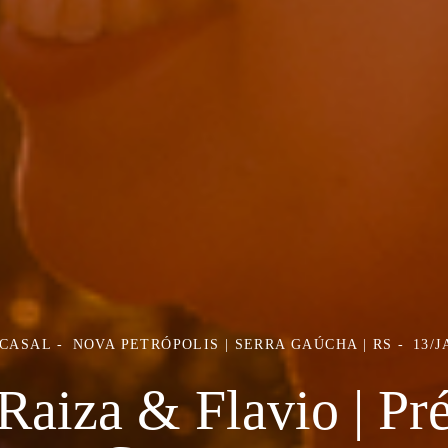
 CASAL
NOVA PETRÓPOLIS | SERRA GAÚCHA | RS
13/J
Raiza & Flavio | Pr