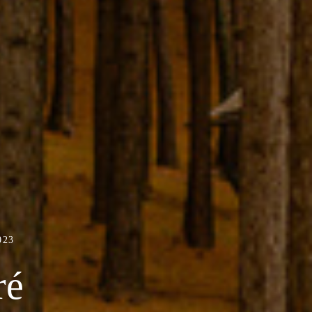
023
ré