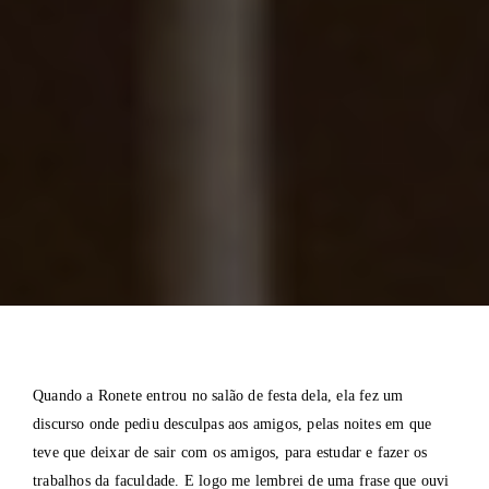
Quando a Ronete entrou no salão de festa dela, ela fez um
discurso onde pediu desculpas aos amigos, pelas noites em que
teve que deixar de sair com os amigos, para estudar e fazer os
trabalhos da faculdade. E logo me lembrei de uma frase que ouvi