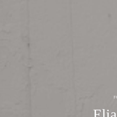
F
Elia