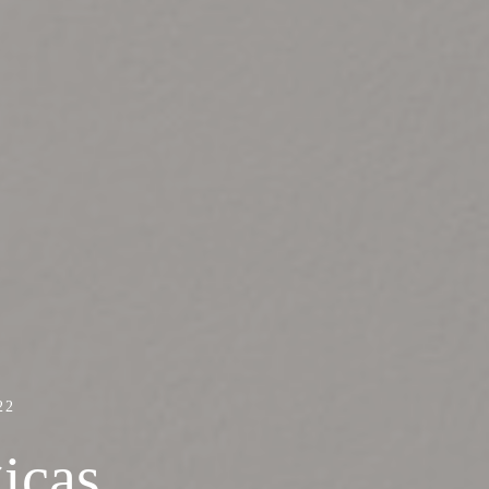
22
gicas