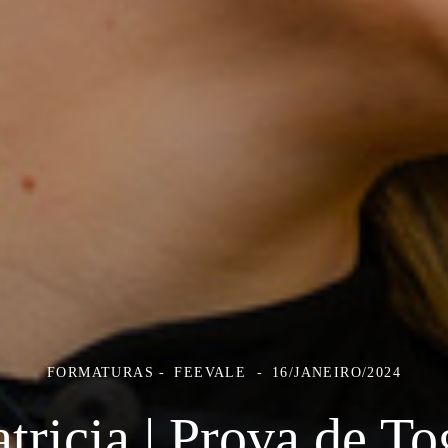
FORMATURAS
FEEVALE
16/JANEIRO/2024
atricia | Prova de To