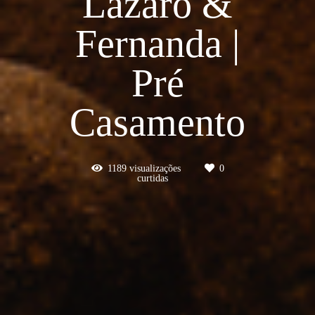
Lazaro &
Fernanda |
Pré
Casamento
1189
visualizações
0
curtidas