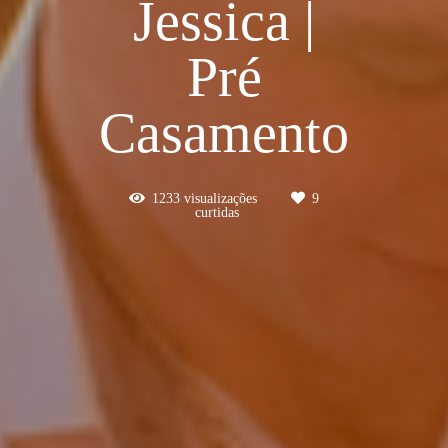
Jessica |
Pré
Casamento
1233
visualizações
9
curtidas