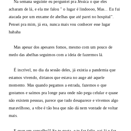
Na semana seguinte eu perguntei pra Jéssica o que eles
acharam de lá, e ela me falou " o lugar é lindoooo, Mas... Eu fui
atacada por um enxame de abelhas que até parei no hospital".
Pensei pra mim, já era, nunca mais vou conhecer esse lugar
hahaha
Mas apesar dos apesares fomos, mesmo com um pouco de
medo das abelhas seguimos com a ideia de fazermos lá.
É incrível, no dia da sessão deles, já existia a pandemia que
estamos vivendo, dirianos que estava no auge até aquele
momento. Mas quando pegamos a estrada, fazemos o que
gostamos e saímos pra longe para onde não pega celular e quase
não existem pessoas, parece que tudo desaparece e vivemos algo
maravilhoso, a vibe é tão boa que não dá nem vontade de voltar
mais.
E quer um conselho?! Se tu gosta, e te faz feliz, vai lá e faz.