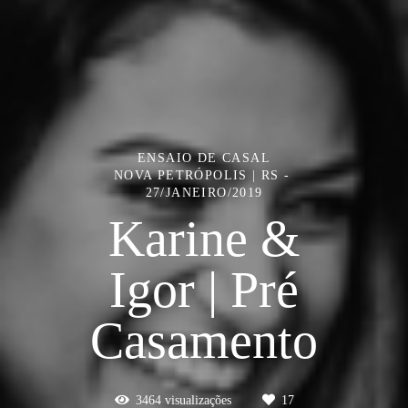
ENSAIO DE CASAL
NOVA PETRÓPOLIS | RS
27/JANEIRO/2019
Karine &
Igor | Pré
Casamento
3464
visualizações
17