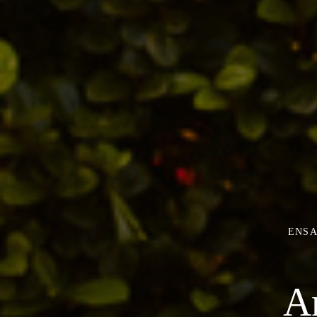
ENSA
An