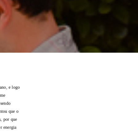
ano, e logo
 me
 sendo
ntou que o
s, por que
r energia