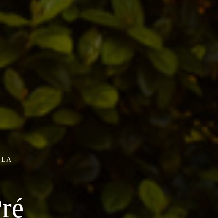
ELA
Pré