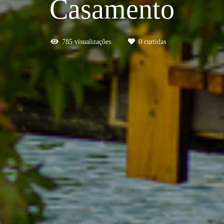
Casamento
785
visualizações
0
curtidas