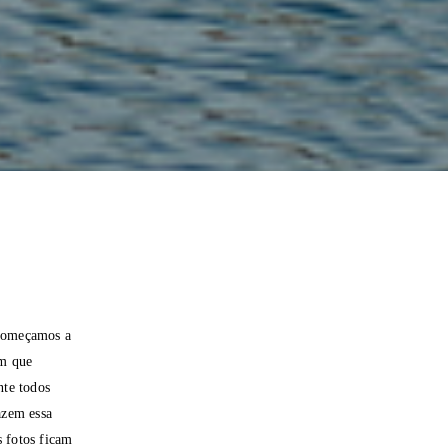
 começamos a
em que
nte todos
azem essa
s fotos ficam