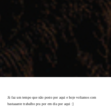
Já faz um tempo que não posto por aqui e hoje voltamos com
bastaaante trabalho pra por em dia por aqui :]