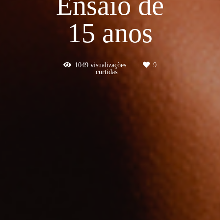
Ensaio de
15 anos
1049
visualizações
9
curtidas