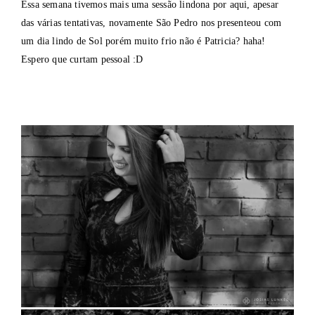
Essa semana tivemos mais uma sessão lindona por aqui, apesar
das várias tentativas, novamente São Pedro nos presenteou com
um dia lindo de Sol porém muito frio não é Patricia? haha!
Espero que curtam pessoal :D