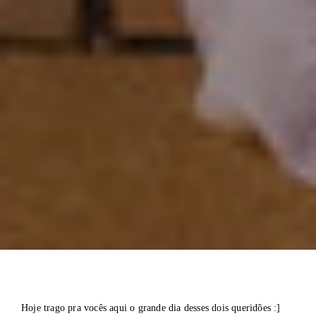
Hoje trago pra vocês aqui o grande dia desses dois queridões :]