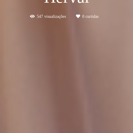
547
visualizações
0
curtidas