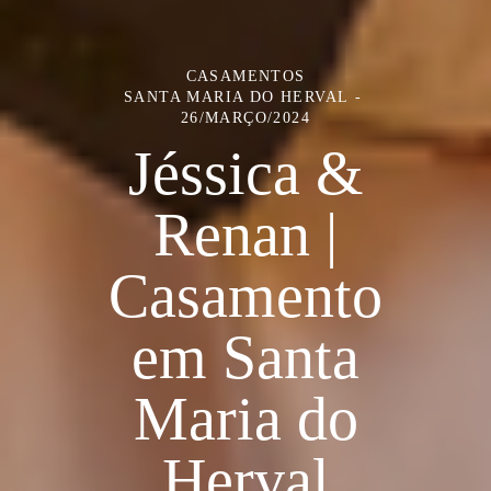
CASAMENTOS
SANTA MARIA DO HERVAL
26/MARÇO/2024
Jéssica &
Renan |
Casamento
em Santa
Maria do
Herval