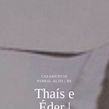
CASAMENTOS
PINHAL ALTO | RS
Thaís e
Éder |