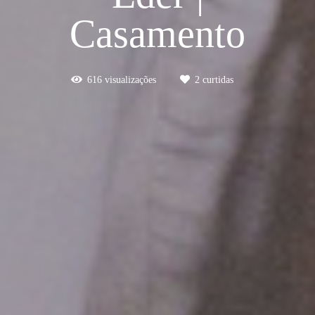
Casamento
616
visualizações
2
curtidas