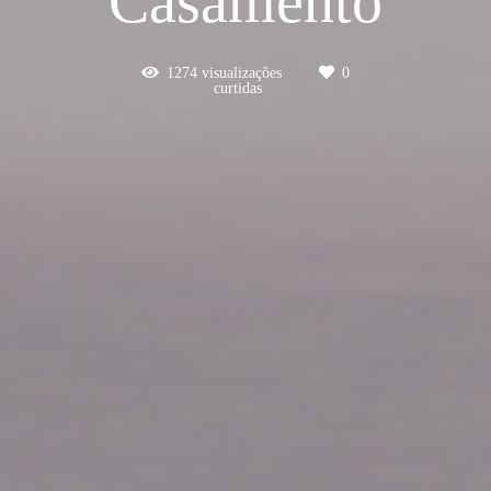
Casamento
1274
visualizações
0
curtidas