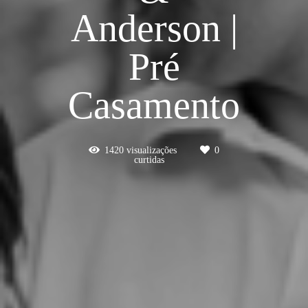
Anderson |
Pré
Casamento
1420
visualizações
0
curtidas