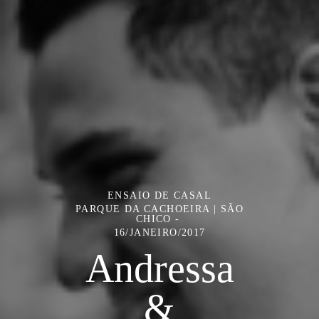
ENSAIO DE CASAL
PARQUE DA CACHOEIRA | SÃO
CHICO
16/JANEIRO/2017
Andressa
&